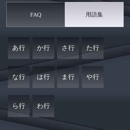
FAQ
用語集
あ行
か行
さ行
た行
な行
は行
ま行
や行
ら行
わ行