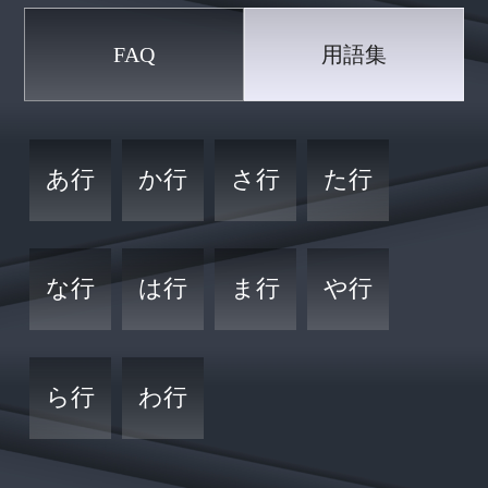
FAQ
用語集
あ行
か行
さ行
た行
な行
は行
ま行
や行
ら行
わ行