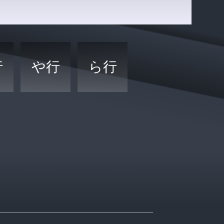
行
や行
ら行