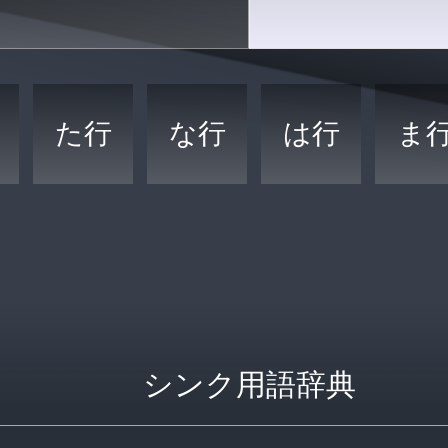
た行
な行
は行
ま
シンク用語辞典