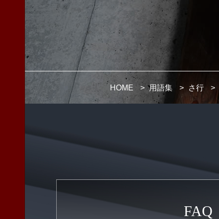
HOME
>
用語集
>
さ行
>
FAQ