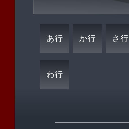
あ行
か行
さ行
わ行