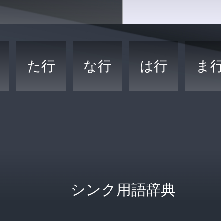
た行
な行
は行
ま
シンク用語辞典