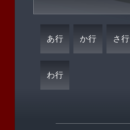
あ行
か行
さ行
わ行