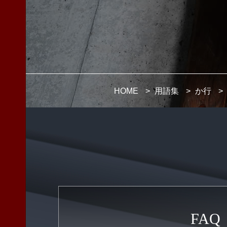
HOME
>
用語集
>
か行
>
FAQ