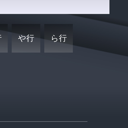
行
や行
ら行