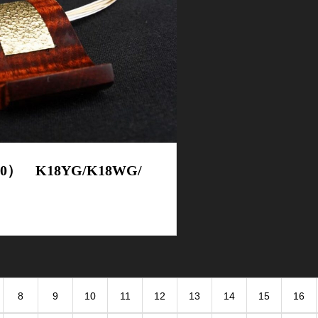
000） K18YG/K18WG/
8
9
10
11
12
13
14
15
16