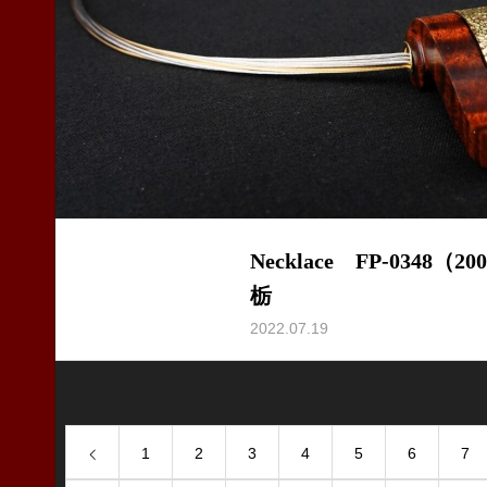
Necklace FP-0348（2
栃
2022.07.19
1
2
3
4
5
6
7