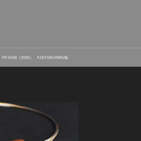
e FP-0348（2000） K18YG/K18WG/栃