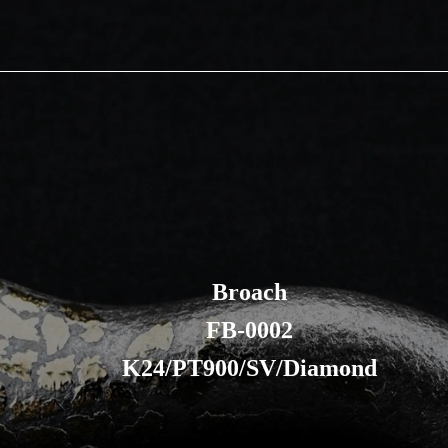
Broach
FB-0002
K24/PT900/SV/Diamond