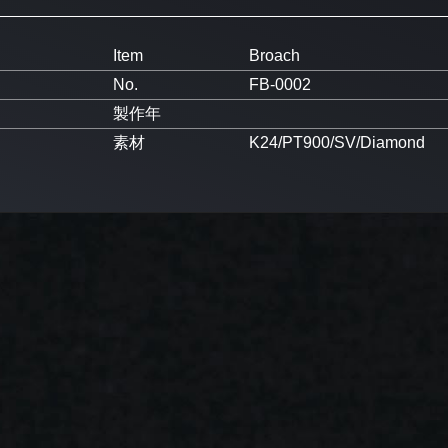
Item
Broach
No.
FB-0002
製作年
素材
K24/PT900/SV/Diamond