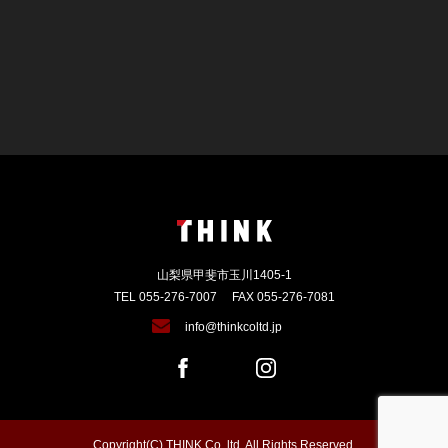
山梨県甲斐市玉川1405-1
TEL 055-276-7007
FAX 055-276-7081
info@thinkcoltd.jp
Copyright(C) THINK Co.,ltd. All Rights Reserved.